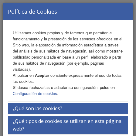
MENU
Política de Cookies
Utilizamos cookies propias y de terceros que permiten el
Presentación
funcionamiento y la prestación de los servicios ofrecidos en el
Sitio web, la elaboración de información estadística a través
iEvents
del análisis de sus hábitos de navegación, así como mostrarle
publicidad personalizada en base a un perfil elaborado a partir
La Ciudad
de sus hábitos de navegación (por ejemplo, páginas
visitadas).
La Sede
Al pulsar en
Aceptar
consiente expresamente el uso de todas
las cookies.
Secretaría Técnica
Si desea rechazarlas o adaptar su configuración, pulse en
Configuración de cookies
.
Sugerencias - Reclamaciones
¿Qué son las cookies?
Información general
¿Qué tipos de cookies se utilizan en esta página
Parking tarifas especiales
web?
ASCARICA